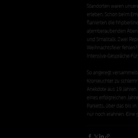
Standorten waren unser
erleben. Schon beim Emp
flanierten die hhpberlin
atemberaubenden Abendkle
und Smalltalk. Zwei Rep
Weihnachtsfeier fehlen?
Intensive-Gespräche-Füh
So angeregt versammelte
Kronleuchter zu schlemm
Anekdote aus 19 Jahren 
eines erfolgreichen Jah
Parketts, über das bis i
nur noch erahnen. Eine 