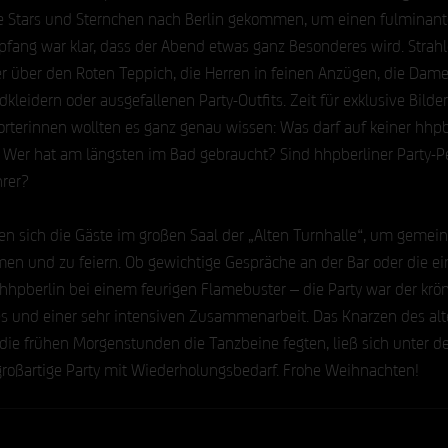
e Stars und Sternchen nach Berlin gekommen, um einen fulminan
fang war klar, dass der Abend etwas ganz Besonderes wird. Strahl
er über den Roten Teppich, die Herren in feinen Anzügen, die Dame
idern oder ausgefallenen Party-Outfits. Zeit für exklusive Bilder
orterinnen wollten es ganz genau wissen: Was darf auf keiner hhpb
 Wer hat am längsten im Bad gebraucht? Sind hhpberliner Party-P
rer? 
n sich die Gäste im großen Saal der „Alten Turnhalle“, um geme
en und zu feiern. Ob gewichtige Gespräche an der Bar oder die ei
hhpberlin bei einem feurigen Flamebuster – die Party war der krö
res und einer sehr intensiven Zusammenarbeit. Das Knarzen des alt
n die frühen Morgenstunden die Tanzbeine fegten, ließ sich unter d
großartige Party mit Wiederholungsbedarf. Frohe Weihnachten!