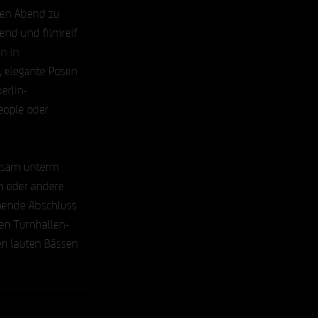
ten Abend zu 
end und filmreif 
n in 
, elegante Posen 
erlin-
eople oder 
insam unterm 
n oder andere 
nende Abschluss 
en Turnhallen-
en lauten Bässen 