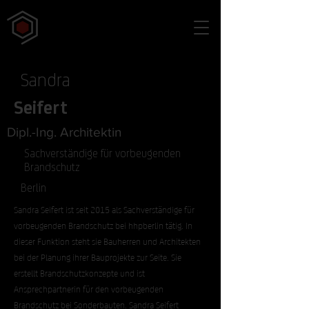
Sandra
Seifert
Dipl.-Ing. Architektin
Sachverständige für vorbeugenden
Brandschutz
Berlin
Sandra Seifert ist seit 2015 als Sachverständige für
vorbeugenden Brandschutz bei hhpberlin tätig. In
dieser Funktion steht sie Bauherren und Architekten
bei der Planung ihrer Bauprojekte zur Seite. Sie
erstellt Brandschutzkonzepte und ist
Ansprechpartnerin für den vorbeugenden
Brandschutz bei Sonderbauten. Sandra Seifert