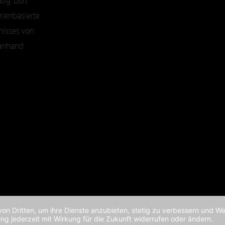
ienbasierte
nisses von
anhand
von Dritten, um ihre Dienste anzubieten, stetig zu verbessern und 
ng jederzeit mit Wirkung für die Zukunft widerrufen oder ändern.