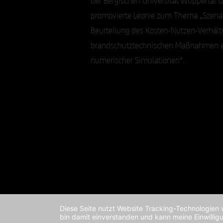
promovierte Leonie zum Thema „Szenar
Beurteilung des Kosten-Nutzen-Verhält
brandschutztechnischen Maßnahmen 
numerischer Simulationen“.
Diese Seite nutzt Website Tracking-Technologien 
bin damit einverstanden und kann meine Einwilligu