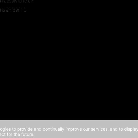
ns an der TU
logies to provide and continually improve our services, and to displ
ct for the future.