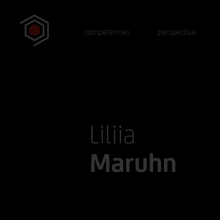
competencies
perspective
Liliia
Maruhn