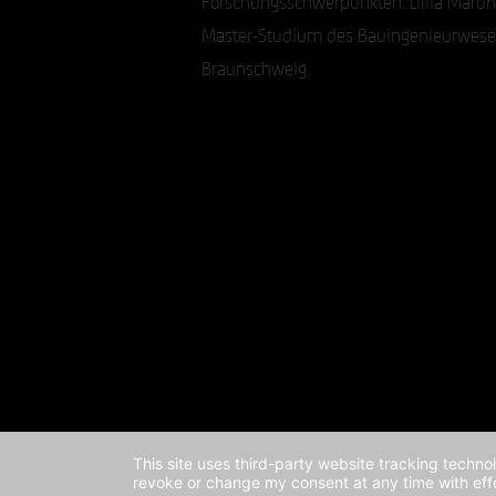
Master-Studium des Bauingenieurwese
Braunschweig.
This site uses third-party website tracking techno
revoke or change my consent at any time with effe