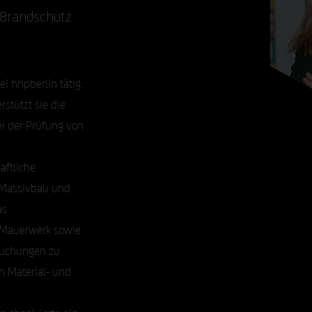
 Brandschutz
i hhpberlin tätig.
stützt sie die
ei der Prüfung von
aftliche
, Massivbau und
as
-Mauerwerk sowie
suchungen zu
 Material- und
 absolvierte ein