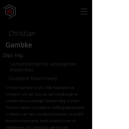
Christian
Gambke
Dipl.-Ing.
Sachverständiger für vorbeugenden
Brandschutz
Düsseldorf, Braunschweig
Christian Gambke ist seit 2006 Mitarbeiter bei
hhpberlin und seit 2011 als Sachverständiger an
unserem Braunschweiger Standort tätig. In dieser
Funktion betreut und leitet er vielfältige Bauprojekte
im Bereich der Neu- und Bestandsbauten. Er erstellt
Brandschutzkonzepte, berät unsere Kunden im
Wettbewerb und unterstützt während der