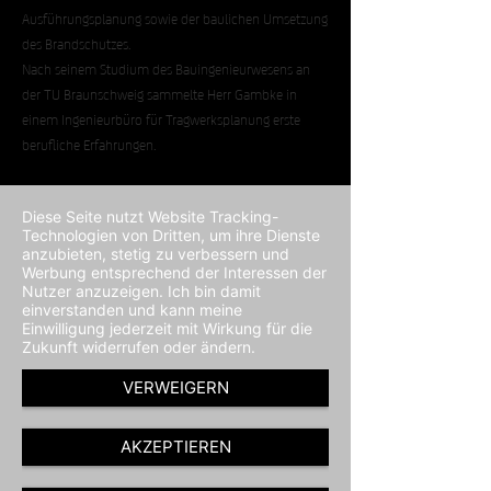
Ausführungsplanung sowie der baulichen Umsetzung
des Brandschutzes.
Nach seinem Studium des Bauingenieurwesens an
der TU Braunschweig sammelte Herr Gambke in
einem Ingenieurbüro für Tragwerksplanung erste
berufliche Erfahrungen.
Diese Seite nutzt Website Tracking-
Technologien von Dritten, um ihre Dienste
anzubieten, stetig zu verbessern und
Werbung entsprechend der Interessen der
Nutzer anzuzeigen. Ich bin damit
einverstanden und kann meine
Einwilligung jederzeit mit Wirkung für die
Zukunft widerrufen oder ändern.
VERWEIGERN
AKZEPTIEREN