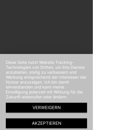
Diese Seite nutzt Website Tracking-
Technologien von Dritten, um ihre Dienste
anzubieten, stetig zu verbessern und
Werbung entsprechend der Interessen der
Nutzer anzuzeigen. Ich bin damit
einverstanden und kann meine
Einwilligung jederzeit mit Wirkung für die
Zukunft widerrufen oder ändern.
VERWEIGERN
AKZEPTIEREN