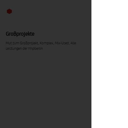
Großprojekte
Mut zum Großprojekt, Komplex, Mix-Used, Alle
Leistungen der hhpberlin