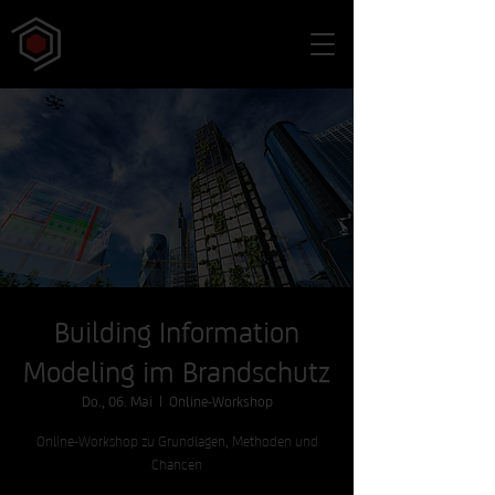
Building Information
Modeling im Brandschutz
Do., 06. Mai
  |  
Online-Workshop
Online-Workshop zu Grundlagen, Methoden und
Chancen