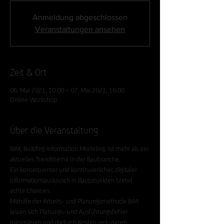
Anmeldung abgeschlossen
Veranstaltungen ansehen
Zeit & Ort
06. Mai 2021, 10:00 – 07. Mai 2021, 16:00
Online-Workshop
Über die Veranstaltung
BIM, Building Information Modeling, ist mehr als ein 
aktuelles Trendthema in der Baubranche.
Ein konsequenter und kontinuierlicher, digitaler 
Informationsaustausch in Bauprojekten bietet 
echte Chancen.   
Mithilfe der Arbeits- und Planungsmethode BIM 
lassen sich Planungs- und Ausführungsfehler 
minimieren und dadurch Kosten reduzieren. 