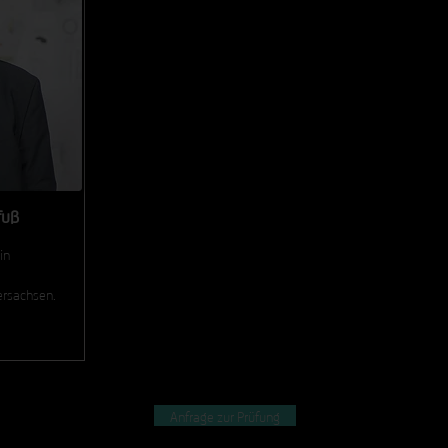
fuß
in
ersachsen.
Anfrage zur Prüfung