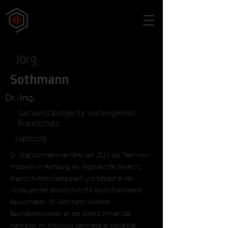
Jörg
Sothmann
Dr.-Ing.
Sachverständiger für vorbeugenden
Brandschutz
Hamburg
Dr. Jörg Sothmann verstärkt seit 2013 das Team von
hhpberlin in Hamburg. Als Ingenieur des Bereichs
Brandschutzkonzepte plant und betreut er den
vorbeugenden Brandschutz für deutschlandweite
Bauvorhaben. Dr. Sothmann studierte
Bauingenieurwesen an der Leibniz Universität
Hannover. Im Anschluss sammelte er vielseitige