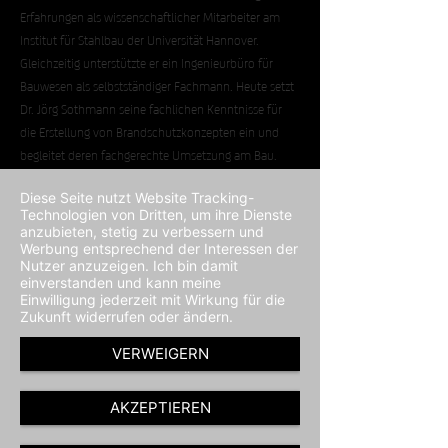
Erfahrungen als wissenschaftlicher Mitarbeiter am
Institut für Stahlbau der Universität Hannover.
Gleichzeitig unterstützte er ein Ingenieurbüro für
Bauwesen als selbstständiger Fachmann. Heute setzt
Dr. Jörg Sothmann seine fachlichen Kenntnisse für
die Erstellung von Brandschutzkonzepten ein und
begleitet deren fachgerechte Umsetzung am Bau.
Diese Seite nutzt Website Tracking-
Technologien von Dritten, um ihre Dienste
anzubieten, stetig zu verbessern und
Werbung entsprechend der Interessen der
Nutzer anzuzeigen. Ich bin damit
einverstanden und kann meine
Einwilligung jederzeit mit Wirkung für die
Zukunft widerrufen oder ändern.
VERWEIGERN
AKZEPTIEREN