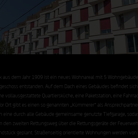
ik aus dem Jahr 1909 ist ein neues Wohnareal mit 5 Wohngebäu
dgeschoss entstanden. Auf dem Dach eines Gebäudes befindet sich 
 vollausgestattete Quartiersküche, eine Paketstation, eine Fahrrad
or Ort gibt es einen so genannten „Kümmerer“ als Ansprechpartner
h eine durch alle Gebäude gemeinsame genutzte Tiefgarage, sodass
 Um den zweiten Rettungsweg über die Rettungsgeräte der Feuerweh
stück geplant. Straßenseitig orientierte Wohnungen werden von do