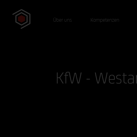
Über uns
Kompetenzen
KfW - Westa