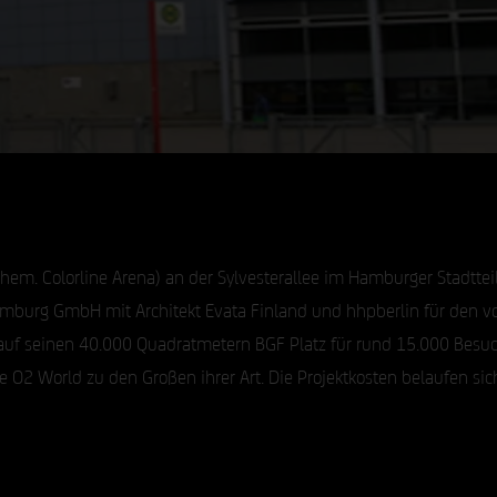
hem. Colorline Arena) an der Sylvesterallee im Hamburger Stadtteil
burg GmbH mit Architekt Evata Finland und hhpberlin für den v
 auf seinen 40.000 Quadratmetern BGF Platz für rund 15.000 Besu
 O2 World zu den Großen ihrer Art. Die Projektkosten belaufen sic