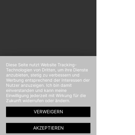
Diese Seite nutzt Website Tracking-
Technologien von Dritten, um ihre Dienste
anzubieten, stetig zu verbessern und
Werbung entsprechend der Interessen der
Nutzer anzuzeigen. Ich bin damit
einverstanden und kann meine
Einwilligung jederzeit mit Wirkung für die
Zukunft widerrufen oder ändern.
VERWEIGERN
AKZEPTIEREN