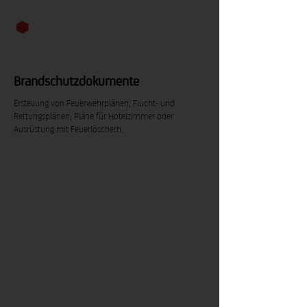
Brandschutzdokumente
Erstellung von Feuerwehrplänen, Flucht- und
Rettungsplänen, Pläne für Hotelzimmer oder
Ausrüstung mit Feuerlöschern.