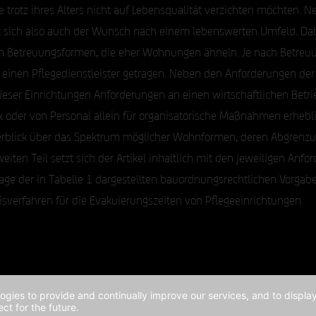
e trotz ihres Alters nicht auf Lebensqualität verzichten möchten.
t sich also auch der Wunsch nach einem lebenswerten Umfeld. Da
n Betreuungsformen, die eher Wohnungen ähneln. Je nach Betreu
 einen Pflegedienstleister getragen. Neben den Anforderungen der
ieser Einrichtungen Anforderungen an einen wirtschaftlichen Betri
 oder von Personal allein für organisatorische Maßnahmen erhebl
 Überblick über das Spektrum möglicher Wohnformen, deren Abgre
weiten Teil setzt sich der Artikel inhaltlich mit den jeweiligen A
ge der in Tabelle 1 dargestellten bauordnungsrechtlichen Vorgaben
sverfahren für die Evakuierungszeiten von Pflegeeinrichtungen.
logies to provide and continually improve our services, and to displ
ct for the future.