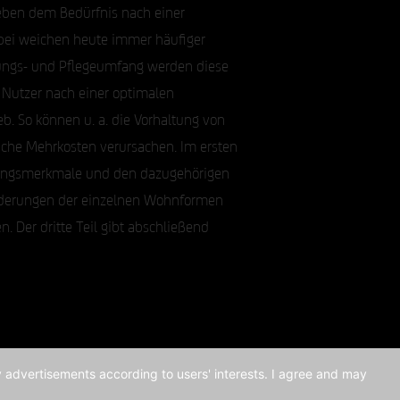
 Neben dem Bedürfnis nach einer
bei weichen heute immer häufiger
ungs- und Pflegeumfang werden diese
 Nutzer nach einer optimalen
eb. So können u. a. die Vorhaltung von
iche Mehrkosten verursachen. Im ersten
nzungsmerkmale und den dazugehörigen
nforderungen der einzelnen Wohnformen
. Der dritte Teil gibt abschließend
ay advertisements according to users' interests. I agree and may