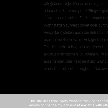
pflegebedürftiger Menschen steigen, di
adäquaten Betreuung und Pflege ergib
krankenhausähnliche Einrichtungen de
Wohnstätten zumeist privat oder durch
Versorgung stellen auch die Betreiber d
brandschutztechnischer Anlagentechnik
Teil dieses Artikels geben wir einen
aktuellen rechtlichen Grundlagen. Im z
auseinander. Dies geschieht auf Grundla
einen Überblick über mögliche Nachwei
This site uses third-party website tracking techno
revoke or change my consent at any time with effe