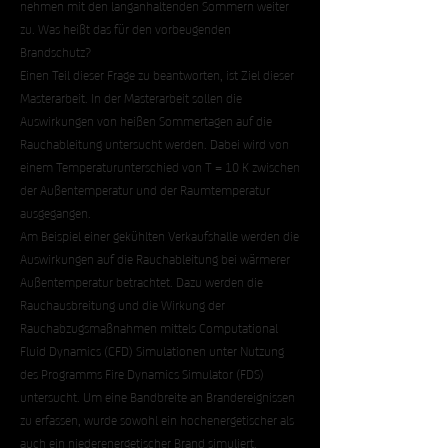
nehmen mit den langanhaltenden Sommern weiter
zu. Was heißt das für den vorbeugenden
Brandschutz?
Einen Teil dieser Frage zu beantworten, ist Ziel dieser
Masterarbeit. In der Masterarbeit sollen die
Auswirkungen von heißen Sommertagen auf die
Rauchableitung untersucht werden. Dabei wird von
einem Temperaturunterschied von T = 10 K zwischen
der Außentemperatur und der Raumtemperatur
ausgegangen.
Am Beispiel einer gekühlten Verkaufshalle werden die
Auswirkungen auf die Rauchableitung bei wärmerer
Außentemperatur betrachtet. Dazu werden die
Rauchausbreitung und die Wirkung der
Rauchabzugsmaßnahmen mittels Computational
Fluid Dynamics (CFD) Simulationen unter Nutzung
des Programms Fire Dynamics Simulator (FDS)
untersucht. Um eine Bandbreite an Brandereignissen
zu erfassen, wurde sowohl ein hochenergetischer als
auch ein niederenergetischer Brand simuliert.