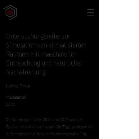
Untersuchungsreihe zur
Simulation von klimatisierten
Räumen mit maschineller
Entrauchung und natürlicher
Nachströmung
Henry Finke
Masterarbeit
2020
Die Sommer der Jahre 2018 und 2019 waren in
Deutschland besonders warm. Die Tage, an denen die
Außentemperatur über der Raumtemperatur liegt,