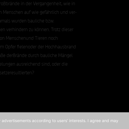
oßbrände in der Vergangenheit, wie in
n Menschen auf wie gefährlich und ver-
damals wurden bauliche bzw.
n verhindern zu können. Trotz dieser
von Menschenund Tieren noch
um Opfer fielenoder der Hochhausbrand
smaße derBrände durch bauliche Mängel
elungen ausreichend sind, oder die
etzeresultierten?
ay advertisements according to users' interests. I agree and may