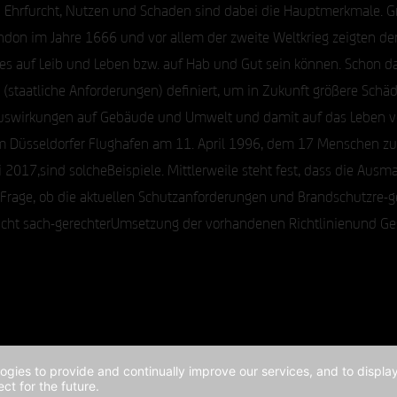
Ehrfurcht, Nutzen und Schaden sind dabei die Hauptmerkmale. Gr
on im Jahre 1666 und vor allem der zweite Weltkrieg zeigten de
es auf Leib und Leben bzw. auf Hab und Gut sein können. Schon 
atliche Anforderungen) definiert, um in Zukunft größere Schäde
Auswirkungen auf Gebäude und Umwelt und damit auf das Leben 
am Düsseldorfer Flughafen am 11. April 1996, dem 17 Menschen z
 2017,sind solcheBeispiele. Mittlerweile steht fest, dass die Au
e Frage, ob die aktuellen Schutzanforderungen und Brandschutzre-g
cht sach-gerechterUmsetzung der vorhandenen Richtlinienund Ges
logies to provide and continually improve our services, and to displ
ct for the future.