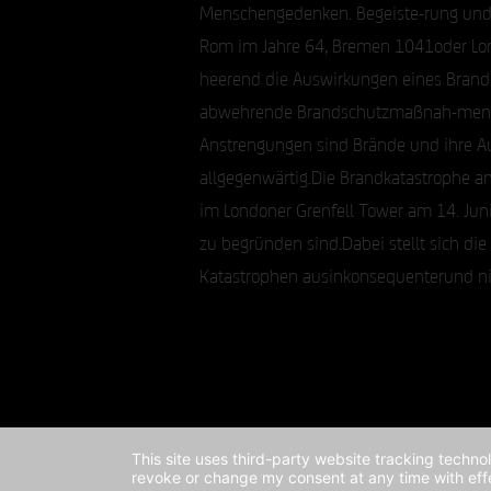
Menschengedenken. Begeiste-rung und 
Rom im Jahre 64, Bremen 1041oder Lond
heerend die Auswirkungen eines Brand
abwehrende Brandschutzmaßnah-men (sta
Anstrengungen sind Brände und ihre 
allgegenwärtig.Die Brandkatastrophe 
im Londoner Grenfell Tower am 14. Juni
zu begründen sind.Dabei stellt sich di
Katastrophen ausinkonsequenterund ni
This site uses third-party website tracking techno
revoke or change my consent at any time with effe