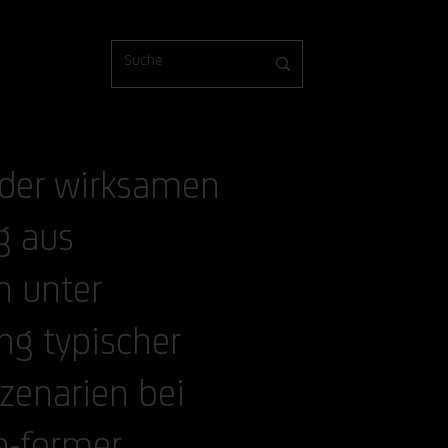
der wirksamen
g aus
n unter
ng typischer
zenarien bei
n-former