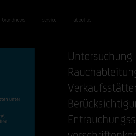
brandnews
service
about us
Untersuchung 
Rauchableitun
Verkaufsstätte
Berücksichtigu
Entrauchungss
vorschriftenko