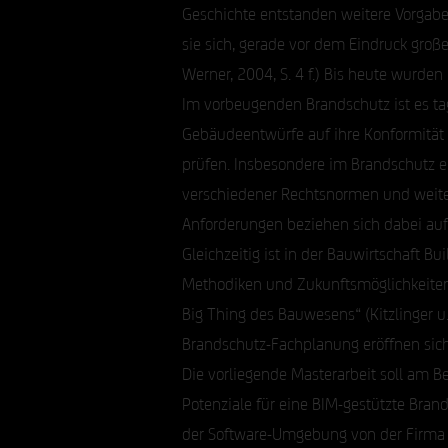
Geschichte entstanden weitere Vorgabe
sie sich, gerade vor dem Eindruck großer
Werner, 2004, S. 4 f.) Bis heute wurde
Im vorbeugenden Brandschutz ist es ta
Gebäudeentwürfe auf ihre Konformität 
prüfen. Insbesondere im Brandschutz e
verschiedener Rechtsnormen und weiter
Anforderungen beziehen sich dabei au
Gleichzeitig ist in der Bauwirtschaft B
Methodiken und Zukunftsmöglichkeiten z
Big Thing des Bauwesens“ (Kitzlinger u
Brandschutz-Fachplanung eröffnen sich 
Die vorliegende Masterarbeit soll am 
Potenziale für eine BIM-gestützte Bran
der Software-Umgebung von der Firma A