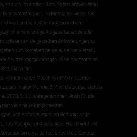
n, so auch im antiken Rom. Später entwickelten
 Brandkatastrophen, im Mittelalter weiter. (vgl.
n und werden die Regeln fortgeschrieben.
gtäglich eine wichtige Aufgabe Gebäude oder
mit diesen an sie gestellten Anforderungen zu
rgeben sich Vorgaben heute aus einer Vielzahl
er Beurteilungsgrundlagen. Viele der zentralen
f Rettungswege.
uilding Information Modeling (BIM) mit seinen
urzeit in aller Munde. BIM wird als „das nächste
. a., 2020, S. 11) wahrgenommen. Auch für die
hier viele neue Möglichkeiten.
Beispiel von Anforderungen an Rettungswege
dschutz-Fachplanung aufzeigen. Hierzu wird mit
utodesk ein eigenes Tool entwickelt. Genutzt