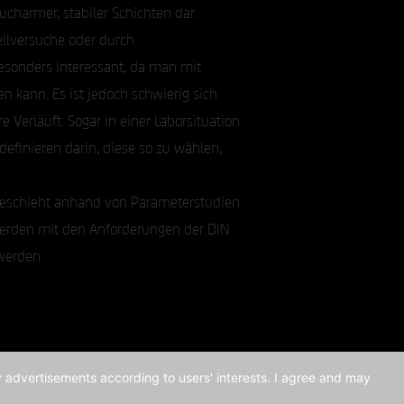
charmer, stabiler Schichten dar.
ellversuche oder durch
sonders interessant, da man mit
 kann. Es ist jedoch schwierig sich
Verläuft. Sogar in einer Laborsituation
definieren darin, diese so zu wählen,
geschieht anhand von Parameterstudien
erden mit den Anforderungen der DIN
werden.
ay advertisements according to users' interests. I agree and may