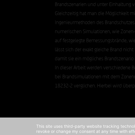
Brandszenarien und unter Einhaltung v
Gleichzeitig hat man die Möglichkeit 
Ingenieurmethoden des Brandschutzes,
numerischen Simulationen, wie Zonen- 
auf festgelegte Bemessungsbrände, wie 
lässt sich der exakt gleiche Brand nich
damit sie ein mögliches Brandszenario
In dieser Arbeit werden verschiedene
bei Brandsimulationen mit dem Zonen
18232-2 verglichen. Hierbei wird überp
This site uses third-party website tracking techno
revoke or change my consent at any time with effe