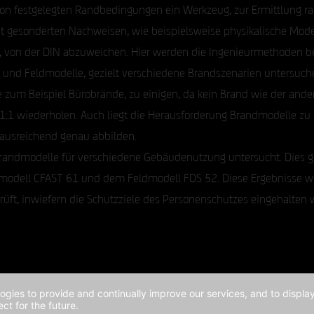
on festgelegten Randbedingungen ein Werkzeug, zur Ermittlung rau
mit gesonderten Nachweisen, wie beispielsweise physikalische Mod
 von der DIN abzuweichen. Hier werden die Ingenieurmethoden be
und Feldmodelle, gezielt verschiedene Brandszenarien untersuchen
zum Beispiel Bürobrände, zu einigen, da kein Brand wie der andere 
t 1:1 wiederholen. Auch liegt die Herausforderung Brandmodelle zu 
 ausreichend genau abbilden.
 Brandmodelle für verschiedene Gebäudenutzung untersucht. Dies 
modell CFAST 61 und dem Feldmodell FDS 52. Diese Ergebnisse w
rüft, inwiefern die Schutzziele des Personenschutzes eingehalten 
logies to provide and continually improve our services, and to displ
ct for the future.