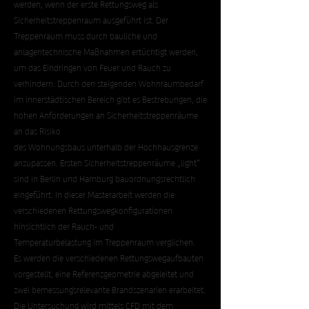
werden, wenn der erste Rettungsweg als
Sicherheitstreppenraum ausgeführt ist. Der
Treppenraum muss durch bauliche und
anlagentechnische Maßnahmen ertüchtigt werden,
um das Eindringen von Feuer und Rauch zu
verhindern. Durch den steigenden Wohnraumbedarf
im innerstädtischen Bereich gibt es Bestrebungen, die
hohen Anforderungen an Sicherheitstreppenräume
an das Risiko
des Wohnungsbaus unterhalb der Hochhausgrenze
anzupassen. Ersten Sicherheitstreppenräume „light“
sind in Berlin und Hamburg bauordnungsrechtlich
eingeführt. In dieser Masterarbeit werden die
verschiedenen Rettungswegkonfigurationen
hinsichtlich der Rauch- und
Temperaturbelastung im Treppenraum verglichen.
Es werden die verschiedenen Rettungswegaufbauten
vorgestellt, eine Referenzgeometrie abgeleitet und
zwei bemessungsrelevante Brandszenarien erarbeitet.
Die Untersuchung wird mittels CFD mit dem