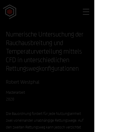
Numerische Untersuchung der
Rauchausbreitung und
Temperaturverteilung mittels
CFD in unterschiedlichen
Rettungswegkonfigurationen
Robert Westphal
Masterarbeit
2020
Die Bauordnung fordert für jede Nutzungseinheit
zwei voneinander unabhängige Rettungswege. Auf
den zweiten Rettungsweg kann jedoch verzichtet