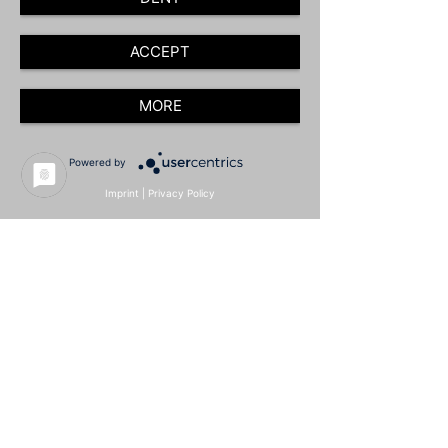
wird ein vergleichbares Sicherheitsniveau erreicht.
Der abwehrende Brandschutz profitiert ebenfalls von
einer Aufwertung der Treppenräume. Die
ACCEPT
Fremdrettung über den baulichen Rettungsweg ist
einer Leiterrettung vorzuziehen.
MORE
Powered by
Imprint
|
Privacy Policy
Download (if available)