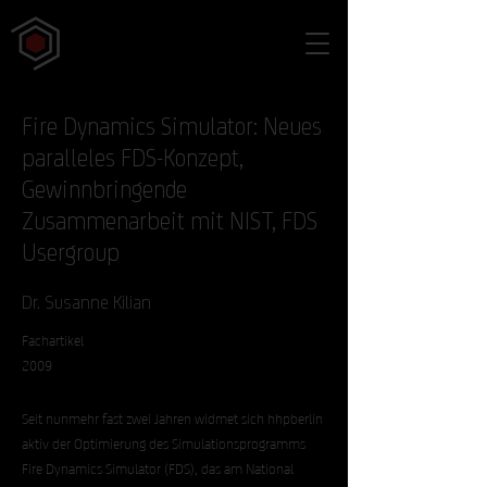
Fire Dynamics Simulator: Neues
paralleles FDS-Konzept,
Gewinnbringende
Zusammenarbeit mit NIST, FDS
Usergroup
Dr. Susanne Kilian
Fachartikel
2009
Seit nunmehr fast zwei Jahren widmet sich hhpberlin
aktiv der Optimierung des Simulationsprogramms
Fire Dynamics Simulator (FDS), das am National