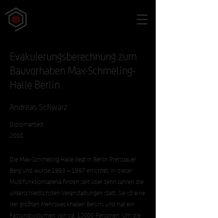
Evakuierungsberechnung zum
Bauvorhaben Max-Schmeling-
Halle Berlin
Andreas Schwarz
Diplomarbeit
2008
Die Max-Schmeling-Halle liegt in Berlin Prenzlauer
Berg und wurde 1993 – 1997 errichtet. In dieser
Multifunktionsarena finden seit über zehn Jahren die
unterschiedlichsten Veranstaltungen statt. Sie ist eine
der größten Mehrzweckhallen Berlins und hat ein
Fassungsvolumen von ca. 12000 Personen. Um die