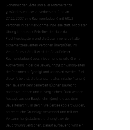
Sicherheit der Gäste und aller Mitarbeiter zu
gewährleisten bzw. zu verbessern, fand am
27.11.2007
eine Räumungsübung mit 6013
Personen in der Max-Schmeling-Halle statt. Mit dieser
Übung konnte der Betreiber der Halle das
Fluchtwegesystem und die Zusammenarbeit aller
sicherheitsrelevanten Personen überprüfen. Im
Verlauf dieser Arbeit wird der Ablauf dieser
Räumungsübung beschrieben und es erfolgt eine
Auswertung in der die Bewegungsgeschwindigkeiten
der Personen aufgezeigt und analysiert werden. Ziel
dieser Arbeit ist, die brandschutztechnische Planung
der Halle mit dem seinerzeit gültigen Baurecht
nachzuvollziehen und zu vergleichen. Dazu werden
Auszüge aus der Baugenehmigung, die aus dem
Bauaktenarchiv in Berlin Weißensee kopiert wurden,
als rechtliche Grundlage verwendet und mit der
Versammlungsstättenverordnung bzw. der
Bauordnung verglichen. Darauf aufbauend wird ein