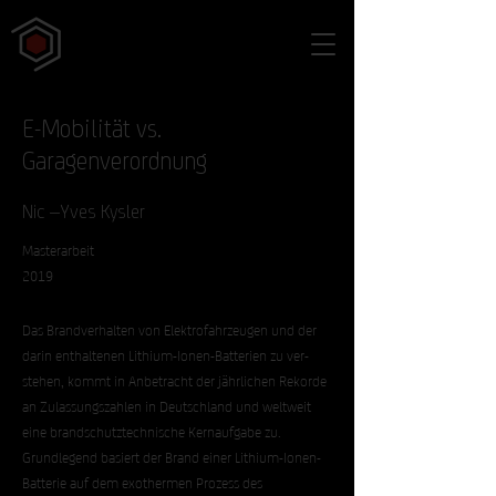
E-Mobilität vs.
Garagenverordnung
Nic –Yves Kysler
Masterarbeit
2019
Das Brandverhalten von Elektrofahrzeugen und der
darin enthaltenen Lithium-Ionen-Batterien zu ver-
stehen, kommt in Anbetracht der jährlichen Rekorde
an Zulassungszahlen in Deutschland und weltweit
eine brandschutztechnische Kernaufgabe zu.
Grundlegend basiert der Brand einer Lithium-Ionen-
Batterie auf dem exothermen Prozess des