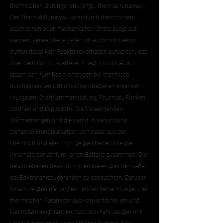
thermischen Durchgehens (engl.: thermal runaway).
Der Thermal Runaway kann durch thermischen,
elektrischen oder mechanischen Stress ausgelöst
werden. Verwende-te Zellen im Automobilsektor
dürfen dabei kein Reaktionsverhalten aufweisen, das
über dem vom Eu-carLevel 4 liegt. Grundsätzlich
lassen sich fünf Reaktionstypen bei thermisch
durchgehenden Lithium-Ionen-Batterien erkennen
(Ausgasen, Stichflammenbildung, Feuerball, Funken
sprühen und Explosion). Die freiwerdenden
Wärmemengen und die damit in Verbindung
stehende Brandlast setzen sich dabei aus der
chemisch und elektrisch gespeicherten Energie
innerhalb der Lithium-Ionen-Batterie zusammen. Die
beschriebenen Reaktionstypen waren gleichermaßen
bei Elektrofahrzeugbränden zu beobachten. Darüber
hinaus zeigten die vergleichenden Betrachtungen der
thermischen Parameter aus konventionel-len und
Elektrofahrzeugbränden, dass von Fahr-zeugen mit
Hochvoltantrieben keine erhöhte Brandge-fahr