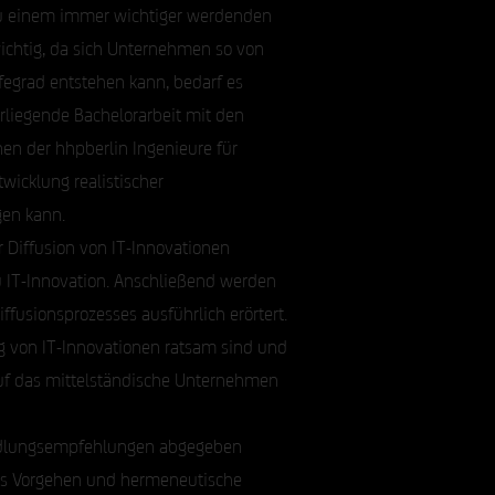
 zu einem immer wichtiger werdenden
wichtig, da sich Unternehmen so von
egrad entstehen kann, bedarf es
orliegende Bachelorarbeit mit den
en der hhpberlin Ingenieure für
wicklung realistischer
gen kann.
 Diffusion von IT-Innovationen
zu IT-Innovation. Anschließend werden
ffusionsprozesses ausführlich erörtert.
g von IT-Innovationen ratsam sind und
auf das mittelständische Unternehmen
Handlungsempfehlungen abgegeben
etes Vorgehen und hermeneutische