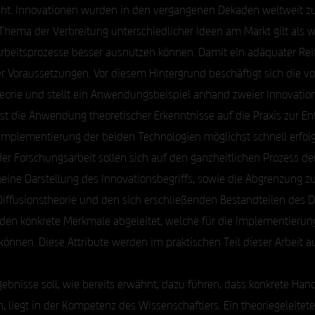
sieht. Innovationen wurden in den vergangenen Dekaden weltweit
Thema der Verbreitung unterschiedlicher Ideen am Markt gilt als 
beitsprozesse besser ausnutzen können. Damit ein adäquater Reif
ter Voraussetzungen. Vor diesem Hintergrund beschäftigt sich die v
orie und stellt ein Anwendungsbeispiel anhand zweier Innovation
st die Anwendung theoretischer Erkenntnisse auf die Praxis zur Ent
mplementierung der beiden Technologien möglichst schnell erfol
 Forschungsarbeit sollen sich auf den ganzheitlichen Prozess der
meine Darstellung des Innovationsbegriffs, sowie die Abgrenzung 
iffusionstheorie und den sich erschließenden Bestandteilen des Di
en konkrete Merkmale abgeleitet, welche für die Implementierun
önnen. Diese Attribute werden im praktischen Teil dieser Arbeit 
gebnisse soll, wie bereits erwähnt, dazu führen, dass konkrete 
, liegt in der Kompetenz des Wissenschaftlers. Ein theoriegeleit